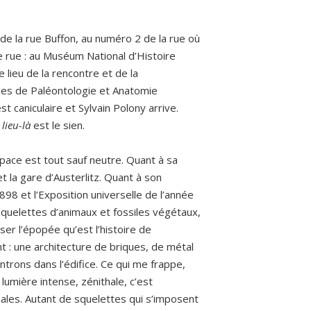
de la rue Buffon, au numéro 2 de la rue où
e rue : au Muséum National d’Histoire
 lieu de la rencontre et de la
ies de Paléontologie et Anatomie
 caniculaire et Sylvain Polony arrive.
e
lieu-là
est le sien.
space est tout sauf neutre. Quant à sa
 et la gare d’Austerlitz. Quant à son
1898 et l’Exposition universelle de l’année
squelettes d’animaux et fossiles végétaux,
rser l’épopée qu’est l’histoire de
ant : une architecture de briques, de métal
trons dans l’édifice. Ce qui me frappe,
 lumière intense, zénithale, c’est
males. Autant de squelettes qui s’imposent