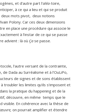
ogènes, et d’autre part l’
aléa
-toire,
iciper, à ce qui a lieu et qui se produit
e: deux mots pivot, deux notions
lvain Polony. Car ces deux dimensions
tre en place une procédure qui associe le
Exactement à l’instar de ce qui se passe
re advient : là où
Ça
se passe.
otocole, l’autre versant de la contrainte,
ire, de Dada au Surréalisme et à l’OuLiPo,
oducteurs de signes et de sons établissent
à troubler les limites qu’ils s’imposent et
 dans la pratique du happening et de la
ositif, découvre, en même temps que le
end visible. En cohérence avec la thèse de
l’œuvre,
on pourrait amplifier et étendre