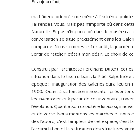
Et aujourd’hui,
ma flânerie orientée me mène à l’extrême pointe 
j’ai rendez-vous. Mais pas n’importe où dans cett
Naturelle. Et pas n’importe où dans le musée car le
conversation se situe précisément dans les Galer
comparée. Nous sommes le 1er août, la journée est
Sortir de l’atelier, c’était mon désir. Le choix de c
Construit par l’architecte Ferdinand Dutert, cet e
situation dans le tissu urbain : la Pitié-Salpêtrière
époque : l’inauguration des Galeries qui a lieu en 
1900. Quant à sa fonction innovante : présenter 
les inventorier et à partir de cet inventaire, trave
l’évolution. Quant à son caractère lui aussi, innov
et de verre. Nous montons les marches et nous en
dès l’abord, c’est l’ampleur de cet espace, c’est la
l’accumulation et la saturation des structures ani