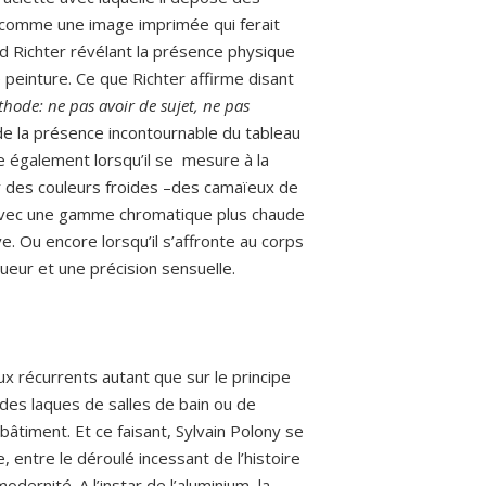
, comme une image imprimée qui ferait
d Richter révélant la présence physique
peinture. Ce que Richter affirme disant
thode: ne pas avoir de sujet, ne pas
de la présence incontournable du tableau
e également lorsqu’il se mesure à la
ger des couleurs froides –des camaïeux de
e avec une gamme chromatique plus chaude
. Ou encore lorsqu’il s’affronte au corps
gueur et une précision sensuelle.
ux récurrents autant que sur le principe
t des laques de salles de bain ou de
bâtiment. Et ce faisant, Sylvain Polony se
e, entre le déroulé incessant de l’histoire
dernité. A l’instar de l’aluminium, la