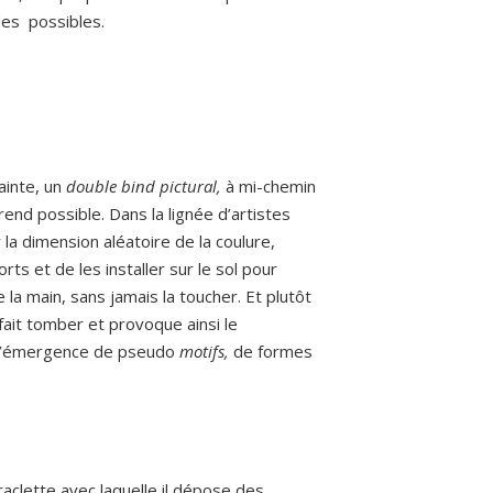
des possibles.
ainte, un
double bind pictural,
à mi-chemin
 rend possible. Dans la lignée d’artistes
la dimension aléatoire de la coulure,
rts et de les installer sur le sol pour
 la main, sans jamais la toucher. Et plutôt
 fait tomber et provoque ainsi le
 l’émergence de pseudo
motifs,
de formes
raclette avec laquelle il dépose des