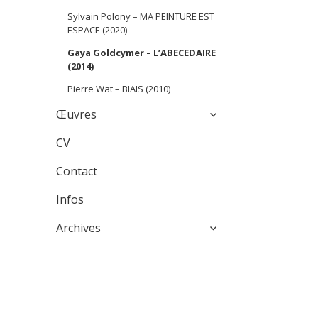
Sylvain Polony – MA PEINTURE EST
ESPACE (2020)
Gaya Goldcymer – L’ABECEDAIRE
(2014)
Pierre Wat – BIAIS (2010)
expand
Œuvres
child
menu
CV
Contact
Infos
expand
Archives
child
menu