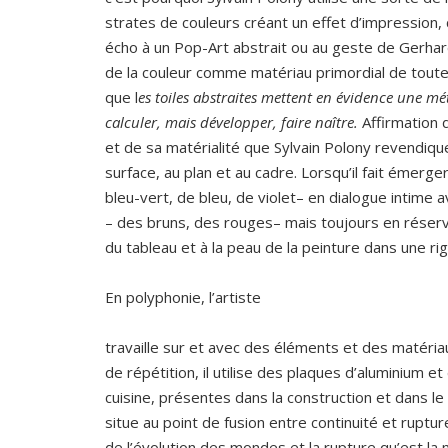
strates de couleurs créant un effet d’impression
écho à un Pop-Art abstrait ou au geste de Gerhar
de la couleur comme matériau primordial de toute 
que l
es toiles abstraites mettent en évidence une mé
calculer, mais développer, faire naître.
Affirmation 
et de sa matérialité que Sylvain Polony revendiqu
surface, au plan et au cadre. Lorsqu’il fait émer
bleu-vert, de bleu, de violet– en dialogue intim
– des bruns, des rouges– mais toujours en réserve
du tableau et à la peau de la peinture dans une ri
En polyphonie, l’artiste
travaille sur et avec des éléments et des matéria
de répétition, il utilise des plaques d’aluminium e
cuisine, présentes dans la construction et dans le 
situe au point de fusion entre continuité et ruptur
de l’évolution des mondes et la rupture qu’est la mo