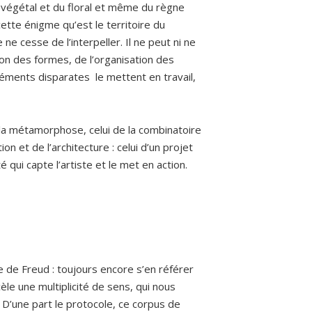
u végétal et du floral et même du règne
ette énigme qu’est le territoire du
 ne cesse de l’interpeller. Il ne peut ni ne
ion des formes, de l’organisation des
éléments disparates le mettent en travail,
de la métamorphose, celui de la combinatoire
on et de l’architecture : celui d’un projet
 qui capte l’artiste et le met en action.
e de Freud : toujours encore s’en référer
èle une multiplicité de sens, qui nous
r… D’une part le protocole, ce corpus de