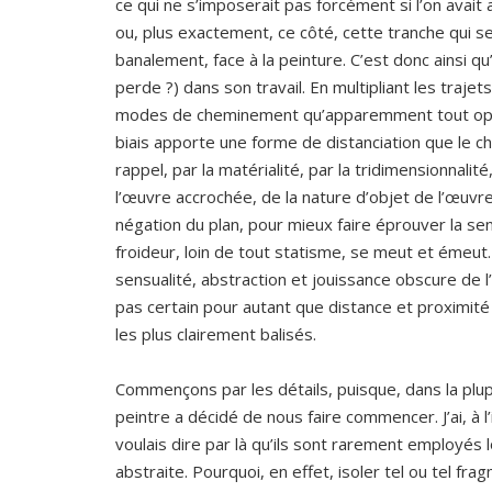
ce qui ne s’imposerait pas forcément si l’on avait 
ou, plus exactement, ce côté, cette tranche qui se
banalement, face à la peinture. C’est donc ainsi qu’
perde ?) dans son travail. En multipliant les trajet
modes de cheminement qu’apparemment tout oppos
biais apporte une forme de distanciation que le ch
rappel, par la matérialité, par la tridimensionnali
l’œuvre accrochée, de la nature d’objet de l’œuvre v
négation du plan, pour mieux faire éprouver la sen
froideur, loin de tout statisme, se meut et émeut
sensualité, abstraction et jouissance obscure de l’o
pas certain pour autant que distance et proximit
les plus clairement balisés.
Commençons par les détails, puisque, dans la plup
peintre a décidé de nous faire commencer. J’ai, à l’
voulais dire par là qu’ils sont rarement employés 
abstraite. Pourquoi, en effet, isoler tel ou tel fra