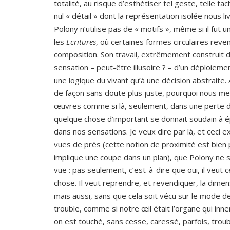
totalité, au risque d’esthétiser tel geste, telle tac
nul « détail » dont la représentation isolée nous livr
Polony n’utilise pas de « motifs », même si il fut 
les
Ecritures
, où certaines formes circulaires rev
composition. Son travail, extrêmement construit 
sensation – peut-être illusoire ? – d’un déploieme
une logique du vivant qu’à une décision abstraite. 
de façon sans doute plus juste, pourquoi nous me
œuvres comme si là, seulement, dans une perte de 
quelque chose d’important se donnait soudain à é
dans nos sensations. Je veux dire par là, et ceci ex
vues de près (cette notion de proximité est bien pl
implique une coupe dans un plan), que Polony ne
vue : pas seulement, c’est-à-dire que oui, il veut
chose. Il veut reprendre, et revendiquer, la dimen
mais aussi, sans que cela soit vécu sur le mode de
trouble, comme si notre œil était l’organe qui inne
on est touché, sans cesse, caressé, parfois, trou