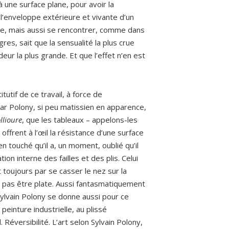
à une surface plane, pour avoir la
l’enveloppe extérieure et vivante d’un
dre, mais aussi se rencontrer, comme dans
gres, sait que la sensualité la plus crue
deur la plus grande. Et que l’effet n’en est
tutif de ce travail, à force de
Car Polony, si peu matissien en apparence,
llioure
, que les tableaux – appelons-les
ffrent à l’œil la résistance d’une surface
ien touché qu’il a, un moment, oublié qu’il
tion interne des failles et des plis. Celui
t toujours par se casser le nez sur la
e pas être plate. Aussi fantasmatiquement
 Sylvain Polony se donne aussi pour ce
 peinture industrielle, au plissé
 Réversibilité. L’art selon Sylvain Polony,