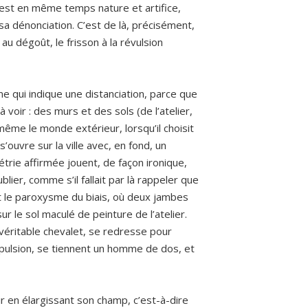
, est en même temps nature et artifice,
e sa dénonciation. C’est de là, précisément,
t au dégoût, le frisson à la révulsion
rme qui indique une distanciation, parce que
voir : des murs et des sols (de l’atelier,
 même le monde extérieur, lorsqu’il choisit
ouvre sur la ville avec, en fond, un
trie affirmée jouent, de façon ironique,
lier, comme s’il fallait par là rappeler que
est le paroxysme du biais, où deux jambes
sur le sol maculé de peinture de l’atelier.
 véritable chevalet, se redresse pour
’expulsion, se tiennent un homme de dos, et
ir en élargissant son champ, c’est-à-dire