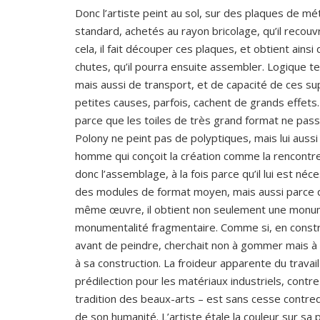
Donc l’artiste peint au sol, sur des plaques de mét
standard, achetés au rayon bricolage, qu’il recouvr
cela, il fait découper ces plaques, et obtient ains
chutes, qu’il pourra ensuite assembler. Logique te
mais aussi de transport, et de capacité de ces supp
petites causes, parfois, cachent de grands effets
parce que les toiles de très grand format ne passa
Polony ne peint pas de polyptiques, mais lui aussi
homme qui conçoit la création comme la rencontre
donc l’assemblage, à la fois parce qu’il lui est néc
des modules de format moyen, mais aussi parce 
même œuvre, il obtient non seulement une monume
monumentalité fragmentaire. Comme si, en constru
avant de peindre, cherchait non à gommer mais à 
à sa construction. La froideur apparente du travail
prédilection pour les matériaux industriels, contre
tradition des beaux-arts – est sans cesse contred
de son humanité. L’artiste étale la couleur sur sa 