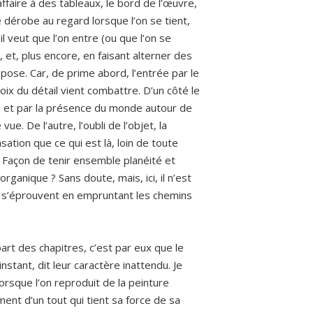
affaire à des tableaux, le bord de l’œuvre,
 dérobe au regard lorsque l’on se tient,
il veut que l’on entre (ou que l’on se
s, et, plus encore, en faisant alterner des
e. Car, de prime abord, l’entrée par le
oix du détail vient combattre. D’un côté le
té, et par la présence du monde autour de
ue. De l’autre, l’oubli de l’objet, la
sation que ce qui est là, loin de toute
. Façon de tenir ensemble planéité et
rganique ? Sans doute, mais, ici, il n’est
é s’éprouvent en empruntant les chemins
art des chapitres, c’est par eux que le
instant, dit leur caractère inattendu. Je
lorsque l’on reproduit de la peinture
gment d’un tout qui tient sa force de sa