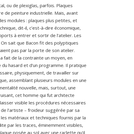
al, ou de plexiglas, parfois. Plaques
e de peinture industrielle. Mais, avant
i des modules : plaques plus petites, et
chnique, dit-il, c’est-à-dire économique,
orts à entrer et sortir de l’atelier. Les
. On sait que Bacon fit des polyptiques
ient pas par la porte de son atelier.
 a fait de la contrainte un moyen, en
 du hasard et d’un programme. Il pratique
essaire, physiquement, de travailler sur
que, assemblant plusieurs modules en une
ntalité nouvelle, mais, surtout, une
isant, cet homme qui fut architecte
laisser visible les procédures nécessaires
 de l’artiste – froideur suggérée par sa
 les matériaux et techniques fournis par la
ite par les traces, éminemment visibles,
plaque posée au sol avec une raclette qu’il