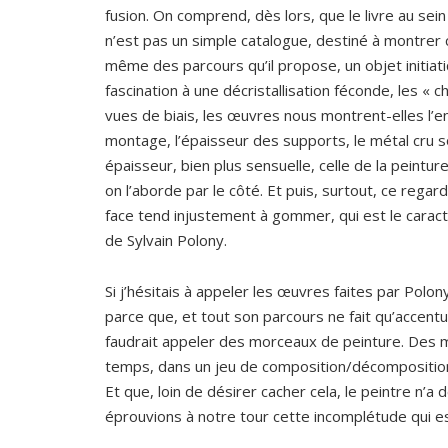
fusion. On comprend, dès lors, que le livre au sein
n’est pas un simple catalogue, destiné à montrer c
même des parcours qu’il propose, un objet initiat
fascination à une décristallisation féconde, les « 
vues de biais, les œuvres nous montrent-elles l’e
montage, l’épaisseur des supports, le métal cru s
épaisseur, bien plus sensuelle, celle de la peint
on l’aborde par le côté. Et puis, surtout, ce regar
face tend injustement à gommer, qui est le carac
de Sylvain Polony.
Si j’hésitais à appeler les œuvres faites par Polon
parce que, et tout son parcours ne fait qu’accentu
faudrait appeler des morceaux de peinture. Des 
temps, dans un jeu de composition/décomposition
Et que, loin de désirer cacher cela, le peintre n’a
éprouvions à notre tour cette incomplétude qui est