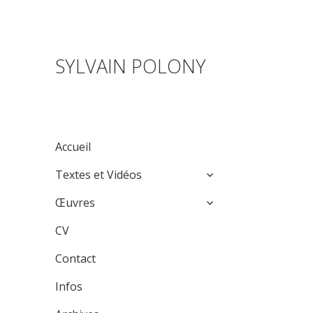
SYLVAIN POLONY
Accueil
expand
Textes et Vidéos
child
expand
menu
Œuvres
child
menu
CV
Contact
Infos
expand