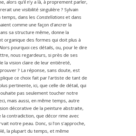
he, alors qu’il n’y a là, à proprement parler,
erait une visibilité singulière ? Sylvain
un temps, dans les
Constellations
et dans
enaient comme une façon d’ancrer la
dans sa structure même, donne la
nt organique des formes qui doit plus à
Alors pourquoi ces détails, ou, pour le dire
ttre, nous regardeurs, si près de ses
la vision claire de leur entièreté,
prouver ? La réponse, sans doute, est
plique ce choix fait par l’artiste de tant de
us pertinente, ici, que celle de détail, qui
 souhaite pas seulement toucher notre
 ceci, mais aussi, en même temps, autre
sion décorative de la peinture abstraite,
 la contradiction, que décor rime avec
rvait notre peau. Donc, si l’on s’approche,
blé, la plupart du temps, et même